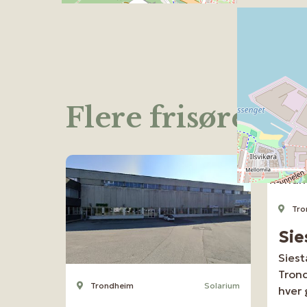
Flere frisører 
Tro
Sie
Siest
Trond
Trondheim
Solarium
hver 