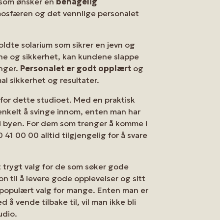
 som ønsker en
behagelig
mosfæren og det vennlige personalet
oldte solarium som sikrer en jevn og
ene og sikkerhet, kan kundene slappe
inger.
Personalet er godt opplært
og
al sikkerhet og resultater.
for dette studioet. Med en praktisk
 enkelt å svinge innom, enten man har
 i byen. For dem som trenger å komme i
1 00 00 alltid tilgjengelig for å svare
 trygt valg for de som søker gode
n til å levere gode opplevelser og sitt
t populært valg for mange. Enten man er
d å vende tilbake til, vil man ikke bli
udio.