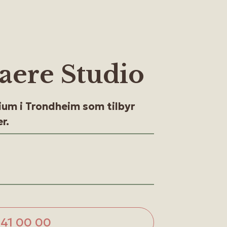
aere Studio
ium i Trondheim som tilbyr
r.
 41 00 00