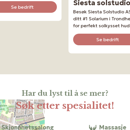
Siesta solstudi
Se bedrift
Besøk Siesta Solstudio AS
ditt #1 Solarium i Trondh
for perfekt solkysset hud
Se bedrift
Har du lyst til å se mer?
Søk etter spesialitet!
Skjonnhetssalong
Massasje