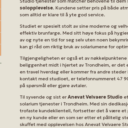
Studio tjenester som matcher behovene til dem
solopplevelse
. Kundene setter pris på både at
som alltid er klare til å yte god service.
Studiet er spesielt stolt av sine moderne og velh
effektiv brunfarge. Med sitt høye fokus på hygi
av og nyte en tid for seg selv uten noen bekymr
kan gi råd om riktig bruk av solariumene for optim
Tilgjengeligheten er også et av nøkkelpunktene 
beliggenhet midt i hjertet av Trondheim, er det
en travel hverdag eller kommer fra andre steder
kontakt med studioet, er telefonnummeret 47 90 4
på spørsmål eller gjøre avtaler.
Til syvende og sist er
Anevat Velvaere Studio
et
solarium tjenester i Trondheim. Med sin dedikasjo
trofaste kundeklientell, fortsetter det å være e
en ny kunde eller en som ser etter et pålitelig ste
skuffet med opplevelsen hos Anevat Velvaere St