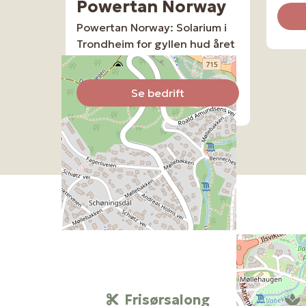
Powertan Norway
Powertan Norway: Solarium i
Trondheim for gyllen hud året
rundt – Bestill nå!
Se bedrift
Frisørsalong