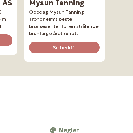
o AS
Mysun Tanning
 -
Oppdag Mysun Tanning:
eim
Trondheim's beste
!
bronsesenter for en strålende
brunfarge året rundt!
Se bedrift
Negler