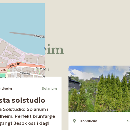
i Trondheim
ndheim
Solarium
sta solstudio
a Solstudio: Solarium i
heim. Perfekt brunfarge
Trondheim
S
gang! Besøk oss i dag!