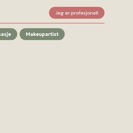
Jeg er profesjonell
asje
Makeupartist