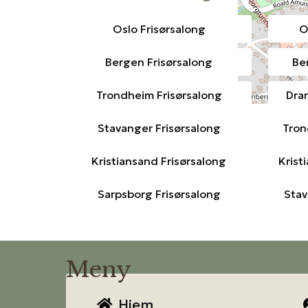
Oslo Frisørsalong
O
Leaflet
, ©
OpenStreetMap
contributor
Bergen Frisørsalong
Be
Trondheim Frisørsalong
Dra
Stavanger Frisørsalong
Tron
Kristiansand Frisørsalong
Krist
Sarpsborg Frisørsalong
Stav
Meny
Hjem