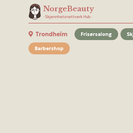
NorgeBeauty
· Skjønnhetsnettverk Hub ·
Trondheim
Frisørsalong
Sk
Barbershop