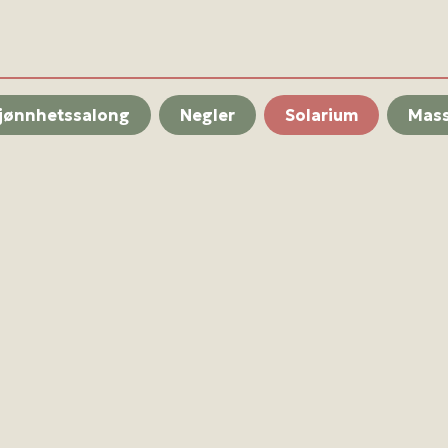
jønnhetssalong
Negler
Solarium
Mass