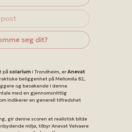
-post
omme seg dit?
et på
solarium
i Trondheim, er
Anevat
raktiske beliggenhet på Mellomila 82,
nbyggere og besøkende i denne
mtale med en gjennomsnittlig
om indikerer en generell tilfredshet
g, gir denne scoren et realistisk bilde
nnbydende miljø, tilbyr Anevat Velvaere