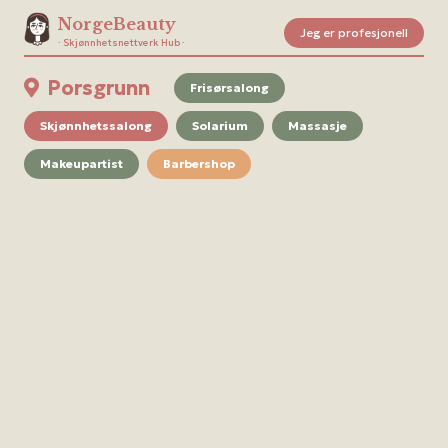
NorgeBeauty
Jeg er profesjonell
· Skjønnhetsnettverk Hub ·
Porsgrunn
Frisørsalong
Skjønnhetssalong
Solarium
Massasje
Makeupartist
Barbershop