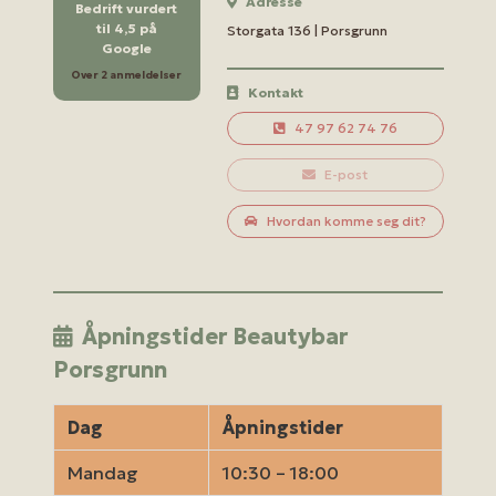
Adresse
Bedrift vurdert
til 4,5 på
Storgata 136 | Porsgrunn
Google
Over 2 anmeldelser
Kontakt
47 97 62 74 76
E-post
Hvordan komme seg dit?
Åpningstider Beautybar
Porsgrunn
Dag
Åpningstider
Mandag
10:30 – 18:00