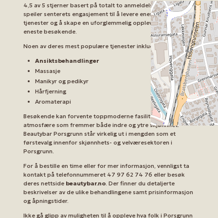
4,5 av 5 stjerner basert på totalt to anmeldelser. Dette
speiler senterets engasjement til å levere enestående
tjenester og å skape en uforglemmelig opplevelse for hver
eneste besøkende.
Noen av deres mest populære tjenester inkluderer:
Ansiktsbehandlinger
Massasje
Manikyr og pedikyr
Hårfjerning
Aromaterapi
Besøkende kan forvente toppmoderne fasiliteter og en rolig
atmosfære som fremmer både indre og ytre skjønnhet.
Beautybar Porsgrunn står virkelig ut i mengden som et
førstevalg innenfor skjønnhets- og velværesektoren i
Porsgrunn.
For å bestille en time eller for mer informasjon, vennligst ta
kontakt på telefonnummeret 47 97 62 74 76 eller besøk
deres nettside
beautybar.no
. Der finner du detaljerte
beskrivelser av de ulike behandlingene samt prisinformasjon
og åpningstider.
Ikke gå glipp av muligheten til å oppleve hva folk i Porsgrunn