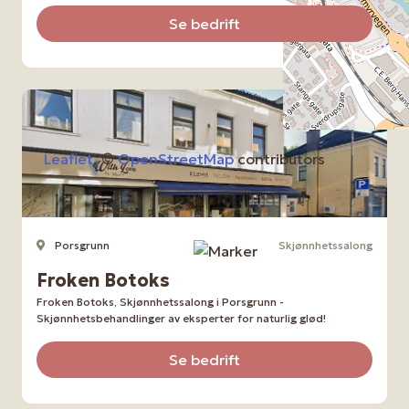
Se bedrift
Leaflet
, ©
OpenStreetMap
contributors
Porsgrunn
Skjønnhetssalong
Froken Botoks
Froken Botoks, Skjønnhetssalong i Porsgrunn -
Skjønnhetsbehandlinger av eksperter for naturlig glød!
Se bedrift