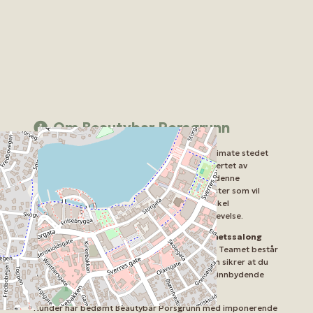
Om Beautybar Porsgrunn
Velkommen til
Beautybar Porsgrunn
, det ultimate stedet
for avslapning og skjønnhetsbehandlinger i hjertet av
Porsgrunn. Lokalisert på Storgata 136, tilbyr denne
skjønnhetsbystyret et bredt spekter av tjenester som vil
dekke dine behov, uansett om du søker en enkel
ansiktsbehandling eller en luksuriøs spa-opplevelse.
Beautybar Porsgrunn er kjent som et
Skjønnhetssalong
med et fokus på kvalitet og kundetilfredshet. Teamet består
av høyt kvalifiserte og erfarne terapeuter som sikrer at du
får de beste behandlingene i en behagelig og innbydende
atmosfære.
Kunder har bedømt Beautybar Porsgrunn med imponerende