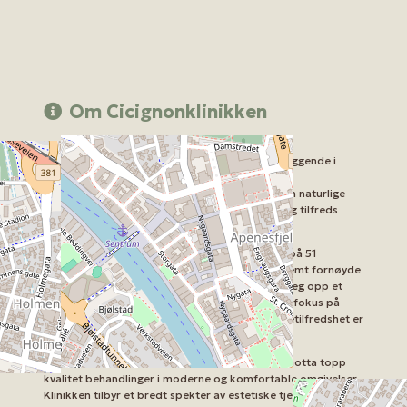
Om Cicignonklinikken
Velkommen til
Cicignonklinikken
, et ledende
Skjønnhetssalong
i hjertet av Fredrikstad. Beliggende i
Brochs gate 2, tilbyr Cicignonklinikken en rekke
skjønnhetstjenester designet for å fremheve din naturlige
skjønnhet og hjelpe deg med å føle deg trygg og tilfreds
med ditt eget utseende.
Med en imponerende score på 4,8 av 5 basert på 51
anmeldelser, er det tydelig at kundene er ekstremt fornøyde
med tjenestene som tilbys. Klinikken har bygd seg opp et
sterkt omdømme for sin profesjonalitet og sitt fokus på
individuelle behov. Det er ingen tvil om at kundetilfredshet er
en prioritet hos Cicignonklinikken.
Et besøk til
Cicignonklinikken
betyr at du vil motta topp
kvalitet behandlinger i moderne og komfortable omgivelser.
Klinikken tilbyr et bredt spekter av estetiske tjenester som