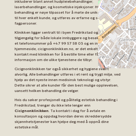
inkluderer blant annet hudpleiebehandlinger,
laserbehandlinger, og kosmetiske injeksjoner. Hver
behandling er nøye tilpasset for å møte de unike behovene
til hver enkelt kunde, og utføres av erfarne og sertifiserte
fagpersoner.
Klinikken ligger sentralt til i byen Fredrikstad og er lett
tilgjengelig for både lokale innbyggere og besøkende. Med
et telefonnummer på +47 99 57 58 03 og en informativ
hjemmeside, cicignonklinikken.no, er det enkelt å komme i
kontakt med klinikken for å bestille time eller få mer
informasjon om de ulike tjenestene de tilbyr.
Cicignonklinikken tar også sikkerhet og hygiene svært
alvorlig. Alle behandlinger utføres i et rent og trygt miljø, ved
hjelp av det nyeste innen medisinsk teknologi og utstyr.
Dette sikrer at alle kunder får den best mulige opplevelsen,
uansett hvilken behandling de velger.
Hvis du søker profesjonell og pålitelig estetisk behandling i
Fredrikstad, trenger du ikke lete lenger enn
Cicignonklinikken
. Ta kontakt i dag for å avtale en
konsultasjon og oppdag hvordan deres skreddersydde
skjønnhetstjenester kan hjelpe deg med å oppnå dine
estetiske mål.