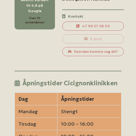
til 4,8 på
Google
Kontakt
Over 51
anmeldelser
47 99 57 58 03
E-post
Hvordan komme seg dit?
Åpningstider Cicignonklinikken
Dag
Åpningstider
Mandag
Stengt
Tirsdag
10:00 – 16:00