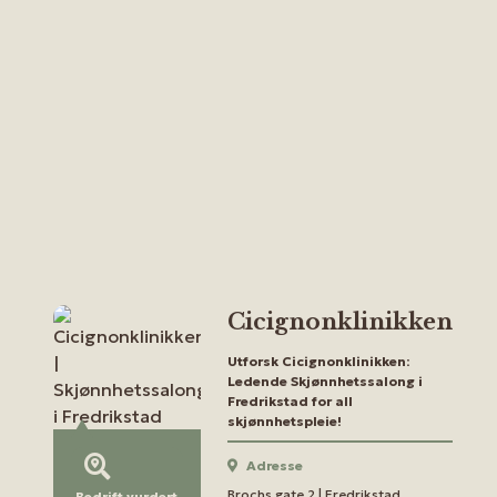
Cicignonklinikken
Utforsk Cicignonklinikken:
Ledende Skjønnhetssalong i
Fredrikstad for all
skjønnhetspleie!
Adresse
Brochs gate 2 | Fredrikstad
Bedrift vurdert