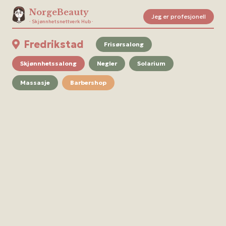
NorgeBeauty
Jeg er profesjonell
· Skjønnhetsnettverk Hub ·
Fredrikstad
Frisørsalong
Skjønnhetssalong
Negler
Solarium
Massasje
Barbershop