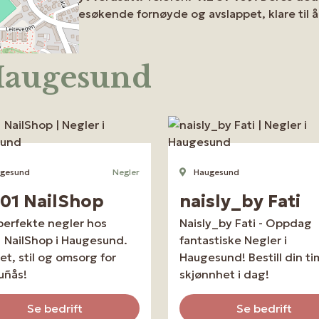
alle besøkende fornøyde og avslappet, klare til
 Haugesund
gesund
Negler
Haugesund
01 NailShop
naisly_by Fati
perfekte negler hos
Naisly_by Fati - Oppdag
 NailShop i Haugesund.
fantastiske Negler i
tet, stil og omsorg for
Haugesund! Bestill din ti
uñås!
skjønnhet i dag!
Se bedrift
Se bedrift