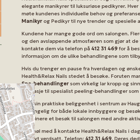
elegante manikyrer til luksuriøse pedikyrer. Hve
møte kundenes individuelle behov og preferanser.
Manikyr
og Pedikyr til nye trender og spesielle 
Kundene har mange gode ord om salongen. Fler
og den avslappende atmosfæren som gjør at de fø
kontakte dem via telefon på
412 31 469
for å best
informasjon om de ulike behandlingene som tilby
Hvis du trenger en pause fra hverdagen og ønske
Health&Relax Nails stedet å besøke. Foruten mani
Spa-behandlinger
som virkelig lar kropp og sinn
massasje til spesialist peeling-behandlinger som 
Med sin praktiske beliggenhet i sentrum av Haug
tilgjengelig for både lokale innbyggere og besø
kombinere et besøk til salongen med andre aktivi
Ikke nøl med å kontakte Health&Relax Nails i dag
så høyt verdsatt. Telefon:
412 31 469
. Deres ded