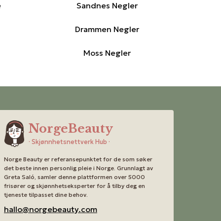
e
Sandnes Negler
Drammen Negler
Moss Negler
NorgeBeauty
· Skjønnhetsnettverk Hub ·
Norge Beauty er referansepunktet for de som søker
det beste innen personlig pleie i Norge. Grunnlagt av
Greta Saló, samler denne plattformen over 5000
frisører og skjønnhetseksperter for å tilby deg en
tjeneste tilpasset dine behov.
hallo@norgebeauty.com