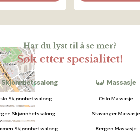
Har du lyst til å se mer?
Søk etter spesialitet!
Skjonnhetssalong
Massasje
slo Skjønnhetssalong
Oslo Massasje
rgen Skjønnhetssalong
Stavanger Massasje
mmen Skjønnhetssalong
Bergen Massasje
s