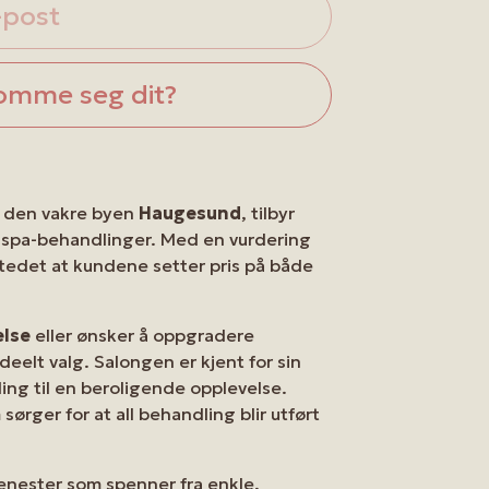
-post
omme seg dit?
 den vakre byen
Haugesund
, tilbyr
 spa-behandlinger. Med en vurdering
 stedet at kundene setter pris på både
else
eller ønsker å oppgradere
eelt valg. Salongen er kjent for sin
ing til en beroligende opplevelse.
sørger for at all behandling blir utført
jenester som spenner fra enkle,