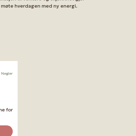
 å møte hverdagen med ny energi.
Negler
me for