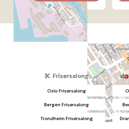
Frisørsalong
Oslo Frisørsalong
O
Bergen Frisørsalong
Be
Trondheim Frisørsalong
Dra
Leaflet
, ©
OpenStreetMap
contributor