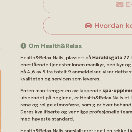
E
Hvordan k
Om Health&Relax
Health&Relax Nails, plassert på
Haraldsgata 77
i
enestående tjenester innen manikyr, pedikyr og
på 4,6 av 5 fra totalt 9 anmeldelser, viser dette
kvaliteten og servicen som leveres.
Enten man trenger en avslappende
spa-opplev
utseendet på neglene, er Health&Relax Nails et id
rene og rolige atmosfære, som gjør hver behandl
Deres kvalifiserte og vennlige profesjonelle team 
med høyeste standard.
Health&Relax Nails spesialiserer seg i en rekke t