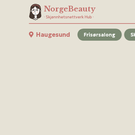
NorgeBeauty
· Skjønnhetsnettverk Hub ·
Haugesund
Frisørsalong
S