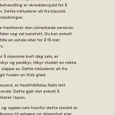
r behandling er skreddersydd for å
 Dette inkluderer alt fra klassisk
anledninger.
e fremhever den utmerkede servicen
ler seg vel ivaretatt. Du kan enkelt
ille en avtale eller for å få mer
s.
r å skjemme bort deg selv, er
kyr og pedikyr, tilbyr stedet en rekke
 slappe av. Dette inkluderer alt fra
gir huden en frisk glød.
esund, er Health&Relax Nails lett
kende. Dette gjør det enkelt å
teter i byen.
 og opplev selv hvorfor dette stedet er
ikasjon til velvære og skjønnhet gjør