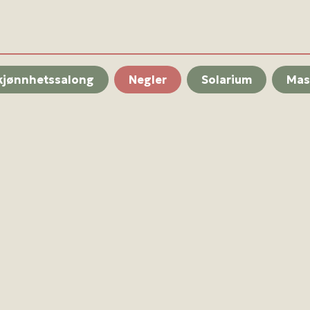
kjønnhetssalong
Negler
Solarium
Mas