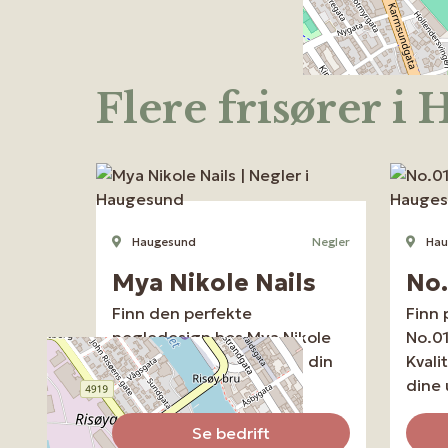
Flere frisører i
Haugesund
Negler
Hau
Mya Nikole Nails
No.
Finn den perfekte
Finn 
negledesign hos Mya Nikole
No.01
Nails i Haugesund. Bestill din
Kvali
time nå!
dine 
Se bedrift