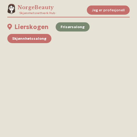
NorgeBeauty
Jeg er profesjonell
· Skjønnhetsnettverk Hub ·
Lierskogen
Frisørsalong
Skjønnhetssalong