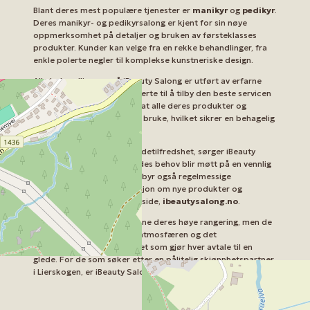
Blant deres mest populære tjenester er
manikyr
og
pedikyr
.
Deres manikyr- og pedikyrsalong er kjent for sin nøye
oppmerksomhet på detaljer og bruken av førsteklasses
produkter. Kunder kan velge fra en rekke behandlinger, fra
enkle polerte negler til komplekse kunstneriske design.
Alle behandlingene på iBeauty Salong er utført av erfarne
profesjonelle som er dedikerte til å tilby den beste servicen
mulig. Salongen sørger for at alle deres produkter og
verktøy er rene og trygge å bruke, hvilket sikrer en behagelig
opplevelse for hver kunde.
Med et sterkt fokus på kundetilfredshet, sørger iBeauty
Salong for at alle besøkendes behov blir møtt på en vennlig
og profesjonell måte. De tilbyr også regelmessige
oppdateringer og informasjon om nye produkter og
behandlinger på deres nettside,
ibeautysalong.no
.
Ikke bare verdsetter kundene deres høye rangering, men de
bemerker også den rolige atmosfæren og det
imøtekommende personalet som gjør hver avtale til en
glede. For de som søker etter en pålitelig skjønnhetspartner
i Lierskogen, er iBeauty Salong en ideell destinasjon.