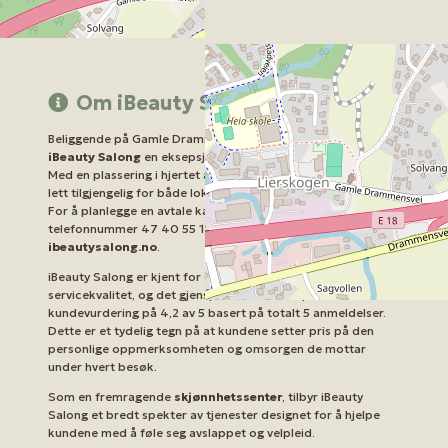
Om iBeauty Salong
Beliggende på Gamle Drammensvei 98 i Lierskogen, tilbyr
iBeauty Salong
en eksepsjonell rekke skjønnhetstjenester.
Med en plassering i hjertet av Lierskogen, Norge, er salongen
lett tilgjengelig for både lokale innbyggere og besøkende.
For å planlegge en avtale kan kunder ringe dem direkte på
telefonnummer 47 40 55 17 44 eller besøke deres nettside
ibeautysalong.no
.
iBeauty Salong er kjent for sin profesjonalitet og
servicekvalitet, og det gjenspeiles i deres imponerende
kundevurdering på 4,2 av 5 basert på totalt 5 anmeldelser.
Dette er et tydelig tegn på at kundene setter pris på den
personlige oppmerksomheten og omsorgen de mottar
under hvert besøk.
Som en fremragende
skjønnhetssenter
, tilbyr iBeauty
Salong et bredt spekter av tjenester designet for å hjelpe
kundene med å føle seg avslappet og velpleid.