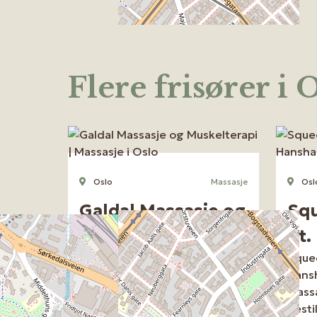
Flere frisører i 
Oslo
Massasje
Osl
Galdal Massasje og
Squ
Muskelterapi
St.
Opplev Galdal Massasje og
Squee
Muskelterapi i Oslo -
Hans
Profesjonell behandling for
massa
kropp og sjel.
Besti