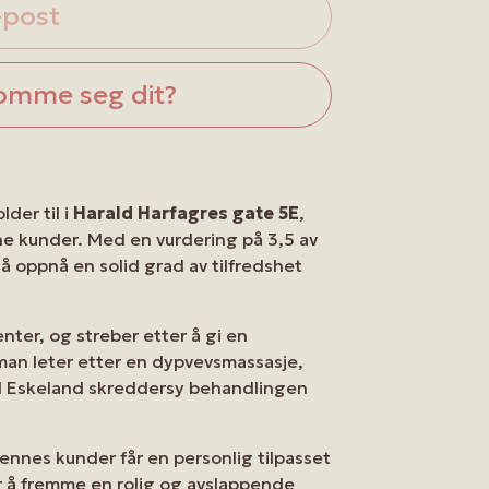
-post
omme seg dit?
der til i
Harald Harfagres gate 5E
,
ine kunder. Med en vurdering på 3,5 av
 å oppnå en solid grad av tilfredshet
ienter, og streber etter å gi en
man leter etter en dypvevsmassasje,
ild Eskeland skreddersy behandlingen
 hennes kunder får en personlig tilpasset
or å fremme en rolig og avslappende