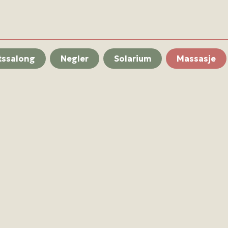
tssalong
Negler
Solarium
Massasje