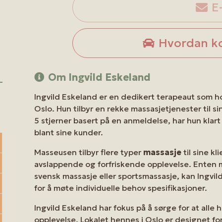
E
Hvordan k
Om Ingvild Eskeland
Ingvild Eskeland er en dedikert terapeaut som hol
Oslo. Hun tilbyr en rekke massasjetjenester til s
5 stjerner basert på en anmeldelse, har hun klart
blant sine kunder.
Masseusen tilbyr flere typer
massasje
til sine kl
avslappende og forfriskende opplevelse. Enten 
svensk massasje eller sportsmassasje, kan Ingv
for å møte individuelle behov spesifikasjoner.
Ingvild Eskeland har fokus på å sørge for at alle
opplevelse. Lokalet hennes i Oslo er designet f