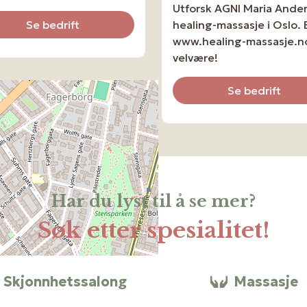
Utforsk AGNI Maria Ande
Se bedrift
healing-massasje i Oslo.
www.healing-massasje.no
velvære!
Se bedrift
Har du lyst til å se mer?
Søk etter spesialitet!
Skjonnhetssalong
Massasje