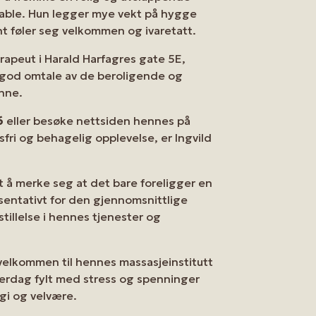
table. Hun legger mye vekt på hygge
ent føler seg velkommen og ivaretatt.
apeut i Harald Harfagres gate 5E,
n god omtale av de beroligende og
enne.
6
eller besøke nettsiden hennes på
sfri og behagelig opplevelse, er Ingvild
t å merke seg at det bare foreligger en
sentativt for den gjennomsnittlige
tillelse i hennes tjenester og
 velkommen til hennes massasjeinstitutt
verdag fylt med stress og spenninger
rgi og velvære.