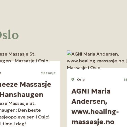
Oslo
o
Massasje
Oslo
M
eeze Massasje
AGNI Maria
 Hanshaugen
Andersen,
ze Massasje St.
haugen: Den beste
www.healing-
sjeopplevelsen i Oslo!
massasje.no
ll time i dag!