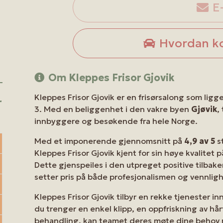
E
Hvordan k
Om Kleppes Frisor Gjovik
Kleppes Frisor Gjovik er en frisørsalong som ligger
r
3. Med en beliggenhet i den vakre byen
Gjøvik
,
innbyggere og besøkende fra hele Norge.
Med et imponerende gjennomsnitt på
4,9 av 5
s
Kleppes Frisor Gjovik kjent for sin høye kvalitet
Dette gjenspeiles i den utpreget positive tilbak
setter pris på både profesjonalismen og vennligh
Kleppes Frisor Gjovik tilbyr en rekke tjenester i
du trenger en enkel klipp, en oppfriskning av hå
behandling, kan teamet deres møte dine behov m