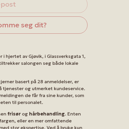
-post
omme seg dit?
 i hjertet av Gjøvik, i Glassverksgata 1,
 tiltrekker salongen seg både lokale
tjerner basert på 28 anmeldelser, er
 på tjenester og utmerket kundeservice.
emeldingen de får fra sine kunder, som
eten til personalet.
nnen
frisør
og
hårbehandling
. Enten
rfargen, eller en mer omfattende
ed stor ekspertise. Ved å bruke kun