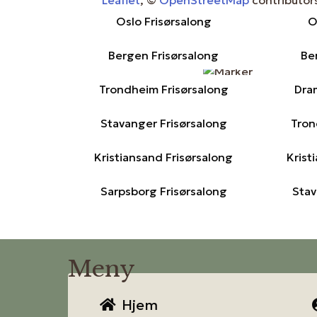
Oslo Frisørsalong
O
Bergen Frisørsalong
Be
Trondheim Frisørsalong
Dra
Stavanger Frisørsalong
Tron
Kristiansand Frisørsalong
Krist
Sarpsborg Frisørsalong
Stav
Meny
Hjem