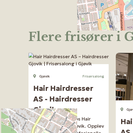
Flere frisører i 
Gjøvik
Frisørsalong
Hair Hairdresser
AS - Hairdresser
Gjovik
Gjø
Ekspert hårpleie hos Hair
Hai
Hairdresser AS i Gjøvik. Opplev
AS
luksus med våre profesjonelle