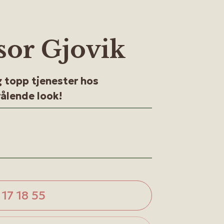
sor Gjovik
 topp tjenester hos
rålende look!
 17 18 55