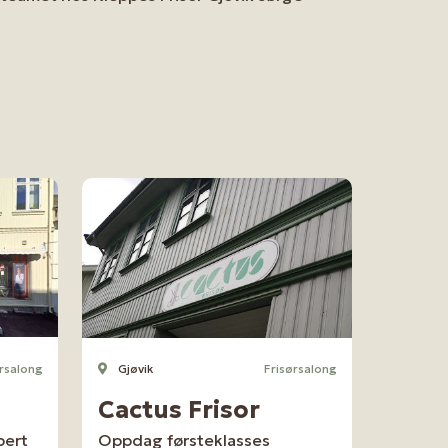
rsalong
Gjøvik
Frisørsalong
Cactus Frisor
pert
Oppdag førsteklasses