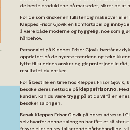
de beste produktene på markedet, sikrer de at håre
For de som ønsker en fullstendig makeover eller b
Kleppes Frisor Gjovik en komfortabel og innbyd
å være både moderne og hyggelig, noe som gjør de
hårbehov.
Personalet på Kleppes Frisor Gjovik består av dyk
oppdatert på de nyeste trendene og teknikkene in
lytte til kundens ønsker og gir profesjonelle råd, 
resultatet du ønsker.
For å bestille en time hos Kleppes Frisor Gjovik,
besøke deres nettside på
kleppefrisor.no
. Med
kunder, kan du være trygg på at du vil få en en
besøker salongen.
Besøk Kleppes Frisor Gjovik på deres adresse i Gl
selv hvorfor denne salongen har fått et så sterkt
frisyre eller en revitaliserende hårbehandling, v