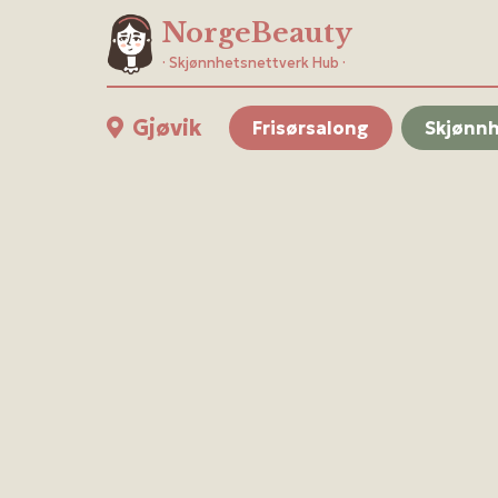
NorgeBeauty
· Skjønnhetsnettverk Hub ·
Gjøvik
Frisørsalong
Skjønn