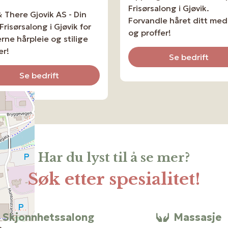
Frisørsalong i Gjøvik.
& There Gjovik AS - Din
Forvandle håret ditt med 
Frisørsalong i Gjøvik for
og proffer!
ne hårpleie og stilige
er!
Se bedrift
Se bedrift
Har du lyst til å se mer?
Søk etter spesialitet!
Skjonnhetssalong
Massasje
s