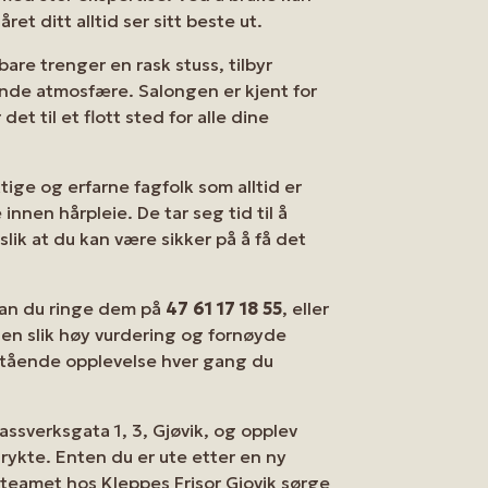
t ditt alltid ser sitt beste ut.
are trenger en rask stuss, tilbyr
ende atmosfære. Salongen er kjent for
t til et flott sted for alle dine
tige og erfarne fagfolk som alltid er
nen hårpleie. De tar seg tid til å
slik at du kan være sikker på å få det
 kan du ringe dem på
47 61 17 18 55
, eller
 en slik høy vurdering og fornøyde
estående opplevelse hver gang du
assverksgata 1, 3, Gjøvik, og opplev
 rykte. Enten du er ute etter en ny
il teamet hos Kleppes Frisor Gjovik sørge