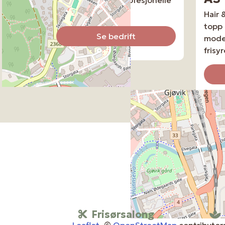
tjenester.
Hair 
topp 
Se bedrift
moder
frisyr
Frisørsalong
Leaflet
, ©
OpenStreetMap
contributor