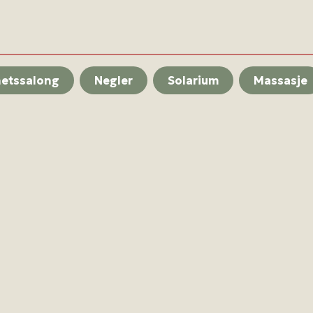
hetssalong
Negler
Solarium
Massasje