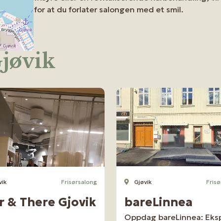
for at du forlater salongen med et smil.
Gjøvik
vik
Frisørsalong
Gjøvik
Frisø
r & There Gjovik
bareLinnea
Oppdag bareLinnea: Eks