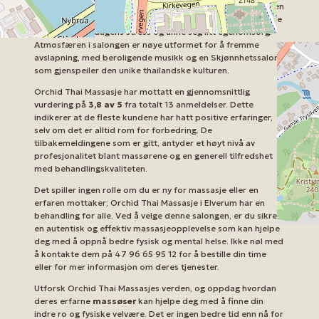
innbyggere og besøkende å få tilgang til deres tjenester uten
problemer. Det er et perfekt sted for de som ønsker å bryte
seg fri fra hverdagens stress og unne seg litt egenomsorg.
Atmosfæren i salongen er nøye utformet for å fremme
avslapning, med beroligende musikk og en Skjønnhetssalong
som gjenspeiler den unike thailandske kulturen.
Orchid Thai Massasje har mottatt en gjennomsnittlig
vurdering på
3,8 av 5
fra totalt 13 anmeldelser. Dette
indikerer at de fleste kundene har hatt positive erfaringer,
selv om det er alltid rom for forbedring. De
tilbakemeldingene som er gitt, antyder et høyt nivå av
profesjonalitet blant massørene og en generell tilfredshet
med behandlingskvaliteten.
Det spiller ingen rolle om du er ny for massasje eller en
erfaren mottaker; Orchid Thai Massasje i Elverum har en
behandling for alle. Ved å velge denne salongen, er du sikret
en autentisk og effektiv massasjeopplevelse som kan hjelpe
deg med å oppnå bedre fysisk og mental helse. Ikke nøl med
å kontakte dem på 47 96 65 95 12 for å bestille din time
eller for mer informasjon om deres tjenester.
Utforsk Orchid Thai Massasjes verden, og oppdag hvordan
deres erfarne
massøser
kan hjelpe deg med å finne din
indre ro og fysiske velvære. Det er ingen bedre tid enn nå for