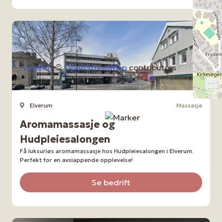
Leaflet
, ©
OpenStreetMap
contributors
Elverum
Massasje
Aromamassasje og
Hudpleiesalongen
Få luksuriøs aromamassasje hos Hudpleiesalongen i Elverum.
Perfekt for en avslappende opplevelse!
Se bedrift