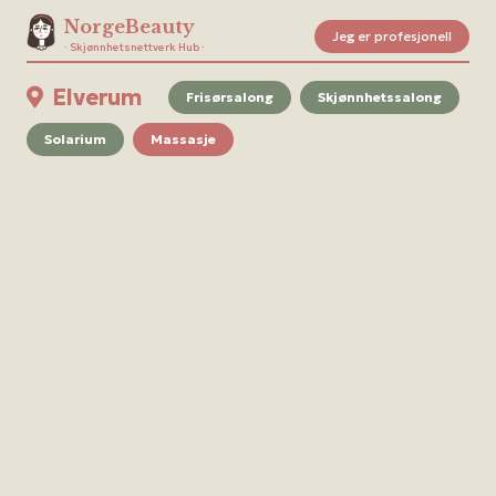
NorgeBeauty
Jeg er profesjonell
· Skjønnhetsnettverk Hub ·
Elverum
Frisørsalong
Skjønnhetssalong
Solarium
Massasje