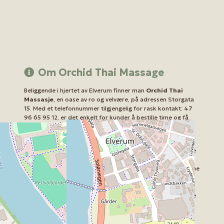
Om Orchid Thai Massage
Beliggende i hjertet av Elverum finner man
Orchid Thai
Massasje
, en oase av ro og velvære, på adressen Storgata
15. Med et telefonnummer tilgjengelig for rask kontakt: 47
96 65 95 12, er det enkelt for kunder å bestille time og få
svar på spørsmål.
Hos Orchid Thai Massasje kan kundene finne et bredt
spekter av massasjebehandlinger, skreddersydd for å møte
individuelle behov og preferanser. De er kjent for å
kombinere tradisjonelle thailandske teknikker med moderne
praksiser for å sikre en grundig og tilfredsstillende
opplevelse. Hver
massøse
er opplært i kunnskap om
kroppens trykkpunkter og hvordan man effektivt kan lindre
stress og muskelspenninger.
Beliggenheten i Storgata 15 gjør det enkelt for både lokale