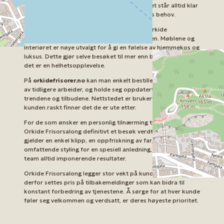
hårpleie og styling, og det vennlige personalet står alltid klar
for å skreddersy behandlingen etter kundens behov.
En av hovedgrunnene til at kundene velger Orkide
Frisorsalong, er den avslappende atmosfæren. Møblene og
interiøret er nøye utvalgt for å gi en følelse av hjemmekos og
luksus. Dette gjør selve besøket til mer enn bare en klipp;
det er en helhetsopplevelse.
På
orkidefrisorer.no
kan man enkelt bestille time, se bilder
av tidligere arbeider, og holde seg oppdatert på de siste
trendene og tilbudene. Nettstedet er brukervennlig, slik at
kunden raskt finner det de er ute etter.
For de som ønsker en personlig tilnærming til hårpleie, er
Orkide Frisorsalong definitivt et besøk verdt. Enten det
gjelder en enkel klipp, en oppfriskning av fargen, eller en
omfattende styling for en spesiell anledning, leverer deres
team alltid imponerende resultater.
Orkide Frisorsalong legger stor vekt på kundetilfredshet, og
derfor settes pris på tilbakemeldinger som kan bidra til
konstant forbedring av tjenestene. Å sørge for at hver kunde
føler seg velkommen og verdsatt, er deres høyeste prioritet.