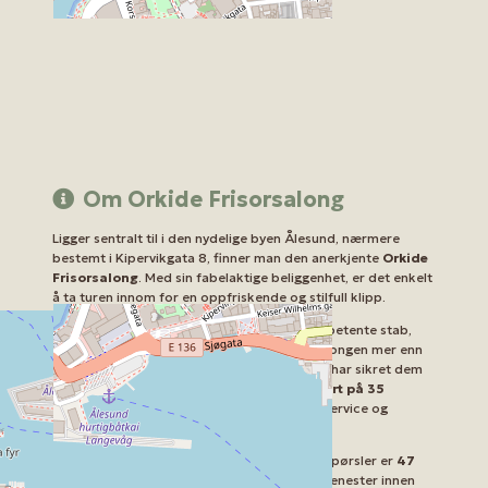
Om Orkide Frisorsalong
Ligger sentralt til i den nydelige byen Ålesund, nærmere
bestemt i Kipervikgata 8, finner man den anerkjente
Orkide
Frisorsalong
. Med sin fabelaktige beliggenhet, er det enkelt
å ta turen innom for en oppfriskende og stilfull klipp.
Orkide Frisorsalong er kjent for sin høykompetente stab,
som alltid sørger for at kundene forlater salongen mer enn
fornøyd. Deres dedikasjons til sitt håndverk har sikret dem
en imponerende vurdering på
4,4 av 5 basert på 35
anmeldelser
. Dette vitner om enestående service og
kvalitet.
Telefonnummer for timebestilling eller forespørsler er
47
70 12 43 04
. De tilbyr et bredt spekter av tjenester innen