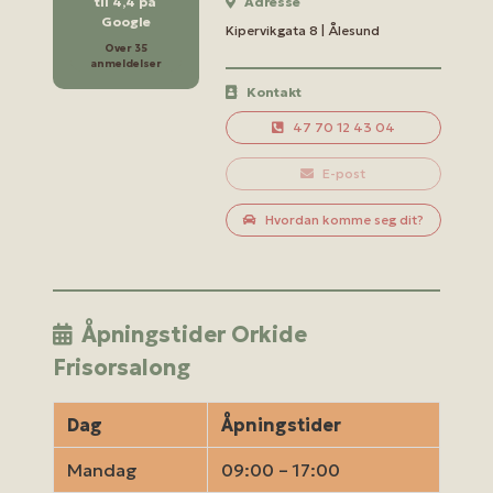
til 4,4 på
Adresse
Google
Kipervikgata 8 | Ålesund
Over 35
anmeldelser
Kontakt
47 70 12 43 04
E-post
Hvordan komme seg dit?
Åpningstider Orkide
Frisorsalong
Dag
Åpningstider
Mandag
09:00 – 17:00