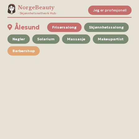
NorgeBeauty
Jeg er profesjonell
· Skjønnhetsnettverk Hub ·
Ålesund
Frisørsalong
Skjønnhetssalong
Negler
Solarium
Massasje
Makeupartist
Barbershop