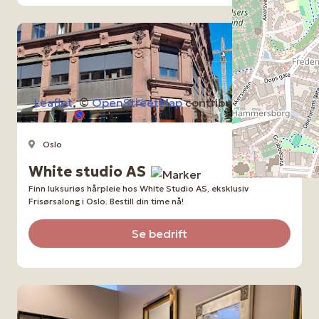
Leaflet
, ©
OpenStreetMap
contributors
Oslo
Frisørsalong
White studio AS
Finn luksuriøs hårpleie hos White Studio AS, eksklusiv
Frisørsalong i Oslo. Bestill din time nå!
Se bedrift