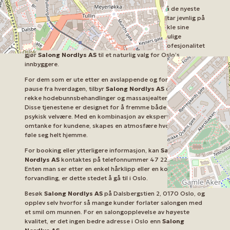
Salongens dyktige frisører er alltid oppdatert på de nyeste
trendene og teknologiene innen hårpleie. De deltar jevnlig på
kurs og opplæringsprogrammer for å videreutvikle sine
ferdigheter og sikre at kundene får den beste mulige
servicen. Dette engasjementet for kvalitet og profesjonalitet
gjør
Salong Nordlys AS
til et naturlig valg for Oslo’s
innbyggere.
For dem som er ute etter en avslappende og forfriskende
pause fra hverdagen, tilbyr
Salong Nordlys AS
også en
rekke hodebunnsbehandlinger og massasjealternativer.
Disse tjenestene er designet for å fremme både fysisk og
psykisk velvære. Med en kombinasjon av ekspertise og ekte
omtanke for kundene, skapes en atmosfære hvor man kan
føle seg helt hjemme.
For booking eller ytterligere informasjon, kan
Salong
Nordlys AS
kontaktes på telefonnummer 47 22 60 70 00.
Enten man ser etter en enkel hårklipp eller en komplett
forvandling, er dette stedet å gå til i Oslo.
Besøk
Salong Nordlys AS
på Dalsbergstien 2, 0170 Oslo, og
opplev selv hvorfor så mange kunder forlater salongen med
et smil om munnen. For en salongopplevelse av høyeste
kvalitet, er det ingen bedre adresse i Oslo enn
Salong