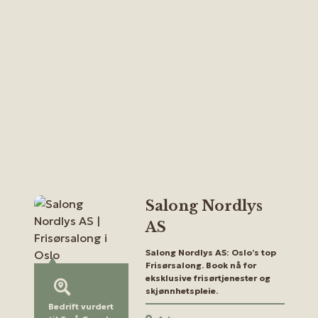
Salong Nordlys
AS
Salong Nordlys AS: Oslo’s top
Frisørsalong. Book nå for
eksklusive frisørtjenester og
skjønnhetspleie.
Bedrift vurdert