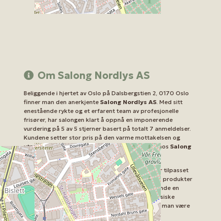
Om Salong Nordlys AS
Beliggende i hjertet av Oslo på Dalsbergstien 2, 0170 Oslo
finner man den anerkjente
Salong Nordlys AS
. Med sitt
enestående rykte og et erfarent team av profesjonelle
frisører, har salongen klart å oppnå en imponerende
vurdering på 5 av 5 stjerner basert på totalt 7 anmeldelser.
Kundene setter stor pris på den varme mottakelsen og
utpregede fagkunnskapen som alltid er å finne hos
Salong
Nordlys AS
.
Hos
Salong Nordlys AS
tilbys en rekke tjenester tilpasset
alle hårtyper og stiler. Ved hjelp av førsteklasses produkter
og teknikker, sikter frisørene der på å gi hver kunde en
individuell og skreddersydd opplevelse. Fra klassiske
hårklipp til avanserte hårfargebehandlinger, kan man være
sikker på at man er i trygge hender.