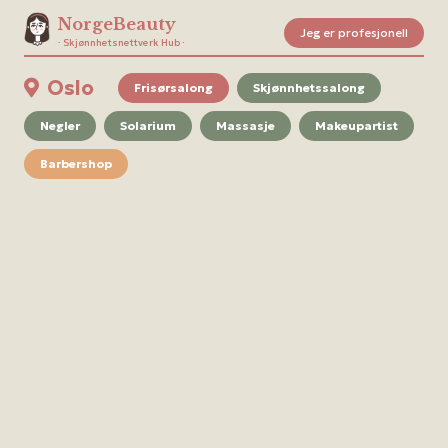
NorgeBeauty
Jeg er profesjonell
· Skjønnhetsnettverk Hub ·
Oslo
Frisørsalong
Skjønnhetssalong
Negler
Solarium
Massasje
Makeupartist
Barbershop