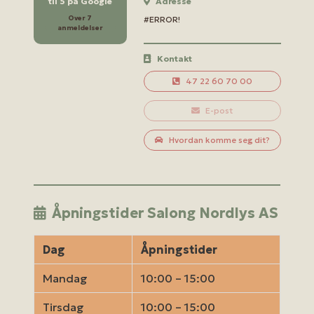
til 5 på Google
Adresse
Over 7
#ERROR!
anmeldelser
Kontakt
47 22 60 70 00
E-post
Hvordan komme seg dit?
Åpningstider Salong Nordlys AS
Dag
Åpningstider
Mandag
10:00 – 15:00
Tirsdag
10:00 – 15:00