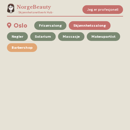
NorgeBeauty
Jeg er profesjonell
· Skjønnhetsnettverk Hub ·
Oslo
Frisørsalong
Skjønnhetssalong
Negler
Solarium
Massasje
Makeupartist
Barbershop