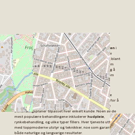
Om Viktoriaklinikken
Beliggende i hjertet av Oslo, finner man
Viktoriaklinikken
i
Eckersbergs gate 31. Klinikken tilbyr et bredt spekter av
tjenester innen estetisk medisin, og er et populært valg blant
de som søker profesjonell behandling og rådegivning om
skjønnhet. I vår hektiske hverdag kan det være vanskelig å
finne tid til velvære, men Viktoriaklinikkens team har som
mål å møte kundens ulike behov med høy kvalitet og
diskresjon.
Viktoriaklinikken spesialiserer seg på en rekke estetiske
behandlinger. Deres dyktige fagpersonell er godt kjent for å
tilby en personlig tilnærming, og skaper skreddersydde
behandlingsplaner tilpasset hver enkelt kunde. Noen av de
mest populære behandlingene inkluderer
hudpleie
,
rynkebehandling, og ulike typer fillers. Hver tjeneste utføres
med toppmoderne utstyr og teknikker, noe som garanterer
både naturlige og langvarige resultater.