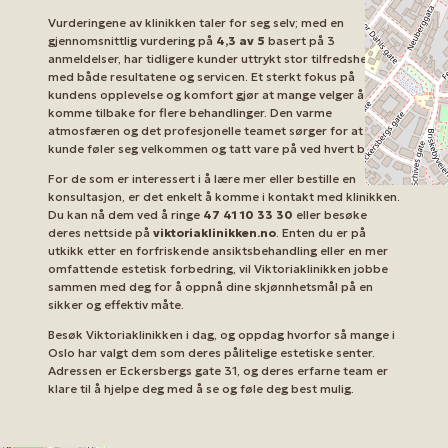
Vurderingene av klinikken taler for seg selv; med en
gjennomsnittlig vurdering på
4,3 av 5
basert på 3
anmeldelser, har tidligere kunder uttrykt stor tilfredshet
med både resultatene og servicen. Et sterkt fokus på
kundens opplevelse og komfort gjør at mange velger å
komme tilbake for flere behandlinger. Den varme
atmosfæren og det profesjonelle teamet sørger for at hver
kunde føler seg velkommen og tatt vare på ved hvert besøk.
For de som er interessert i å lære mer eller bestille en
konsultasjon, er det enkelt å komme i kontakt med klinikken.
Du kan nå dem ved å ringe
47 41 10 33 30
eller besøke
deres nettside på
viktoriaklinikken.no
. Enten du er på
utkikk etter en forfriskende ansiktsbehandling eller en mer
omfattende estetisk forbedring, vil Viktoriaklinikken jobbe
sammen med deg for å oppnå dine skjønnhetsmål på en
sikker og effektiv måte.
Besøk Viktoriaklinikken i dag, og oppdag hvorfor så mange i
Oslo har valgt dem som deres pålitelige estetiske senter.
Adressen er Eckersbergs gate 31, og deres erfarne team er
klare til å hjelpe deg med å se og føle deg best mulig.