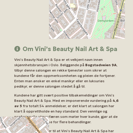
Om Vini’s Beauty Nail Art & Spa
Vini’s Beauty Nail Art & Spa er et velkjent navn innen
skjønnhetsbransjen i Oslo. Beliggende på
Bogstadveien 9A
,
tilbyr denne salongen en rekke tjenester som sikrer at
kundene får den oppmerksomheten og pleien de fortjener.
Enten man ønsker en enkel manikyr eller en luksuriøs
pedikyr, er denne salongen stedet å gå til.
Kundene har gitt svært positive tilbakemeldinger om Vini’s
Beauty Nail Art & Spa. Med en imponerende vurdering på
4,6
av 5
fra totalt 54 anmeldelser, er det klart at salongen har
klart å opprettholde en høy standard. Den vennlige og
profesjonelle atmosfæren som møter hver kunde, gjør at de
fleste kommer tilbake for flere behandlinger.
Det er mange grunner til at Vini’s Beauty Nail Art & Spa har