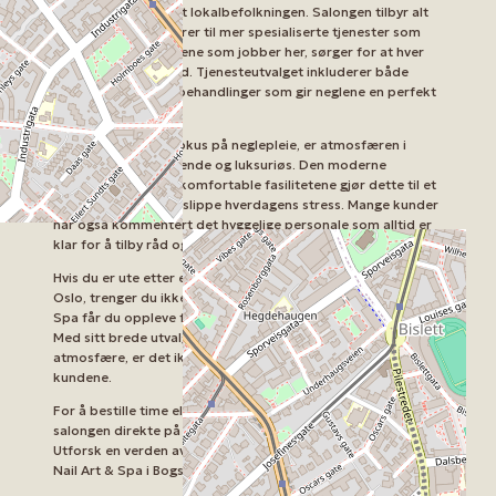
blitt en favoritt blant lokalbefolkningen. Salongen tilbyr alt
fra klassiske manikyrer til mer spesialiserte tjenester som
nail art
. De ekspertene som jobber her, sørger for at hver
kunde går ut fornøyd. Tjenesteutvalget inkluderer både
enkle og avanserte behandlinger som gir neglene en perfekt
finish.
Til tross for deres fokus på neglepleie, er atmosfæren i
spaet både avslappende og luksuriøs. Den moderne
innredningen og de komfortable fasilitetene gjør dette til et
ideelt sted for å unnslippe hverdagens stress. Mange kunder
har også kommentert det hyggelige personale som alltid er
klar for å tilby råd og veiledning.
Hvis du er ute etter en fantastisk manikyr- og pedikyrsalong i
Oslo, trenger du ikke lete lenger. Hos Vini’s Beauty Nail Art &
Spa får du oppleve førsteklasses tjenester i hjertet av byen.
Med sitt brede utvalg av behandlinger og en behagelig
atmosfære, er det ikke rart at salongen er høyt rangert blant
kundene.
For å bestille time eller få mer informasjon, kan du kontakte
salongen direkte på telefonnummer
47 99 85 55 83
.
Utforsk en verden av skjønnhet og velvære på Vini’s Beauty
Nail Art & Spa i Bogstadveien 9A, Oslo.