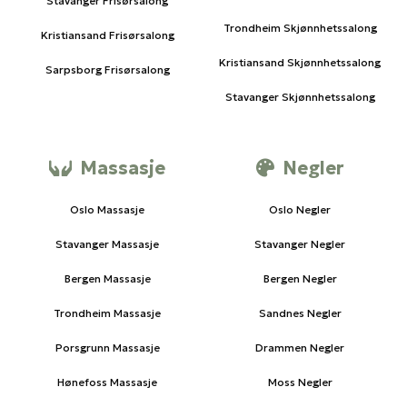
Stavanger Frisørsalong
Trondheim Skjønnhetssalong
Kristiansand Frisørsalong
Kristiansand Skjønnhetssalong
Sarpsborg Frisørsalong
Stavanger Skjønnhetssalong
Massasje
Negler
Oslo Massasje
Oslo Negler
Stavanger Massasje
Stavanger Negler
Bergen Massasje
Bergen Negler
Trondheim Massasje
Sandnes Negler
Porsgrunn Massasje
Drammen Negler
Hønefoss Massasje
Moss Negler