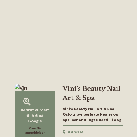
Vini’s Beauty Nail
Art & Spa
Vini’s Beauty Nail Art & Spa i
Bedrift vurdert
Oslo tilbyr perfekte Negler og
til 4,6 på
spa-behandlinger. Bestill i dag!
Google
Over 54
Adresse
anmeldelser