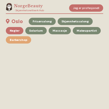
NorgeBeauty
Jeg er profesjonell
· Skjønnhetsnettverk Hub ·
Oslo
Frisørsalong
Skjønnhetssalong
Negler
Solarium
Massasje
Makeupartist
Barbershop